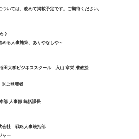
については、改めて掲載予定です。ご期待ください。
】
め 》
める人事施策、ありやなしや～
稲田大学ビジネススクール 入山 章栄 准教授
談 ※ご登壇者
本部 人事部 統括課長
式会社 戦略人事統括部
ジャー