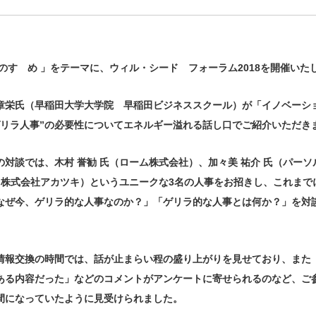
のすゝめ 」をテーマに、ウィル・シード フォーラム2018を開催いた
章栄氏（早稲田大学大学院 早稲田ビジネススクール）が「イノベーシ
ゲリラ人事”の必要性についてエネルギー溢れる話し口でご紹介いただき
対談では、木村 誉勧 氏（ローム株式会社）、加々美 祐介 氏（パー
氏（株式会社アカツキ）というユニークな3名の人事をお招きし、これまで
なぜ今、ゲリラ的な人事なのか？」「ゲリラ的な人事とは何か？」を対
情報交換の時間では、話が止まらい程の盛り上がりを見せており、また
ある内容だった」などのコメントがアンケートに寄せられるのなど、ご
間になっていたように見受けられました。