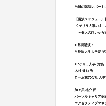
当日の講演レポート
【講演スケジュール
《 ゲリラ人事のすゝ
～個人の想いから始
■ 基調講演：
早稲田大学大学院 早
■ “ゲリラ人事”対
木村 誉勧 氏
ローム株式会社 人事
加々美 祐介 氏
パーソルキャリア株
エグゼクティブマネ