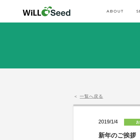
ABOUT
S
＜
一覧へ戻る
2019/1/4
お
新年のご挨拶