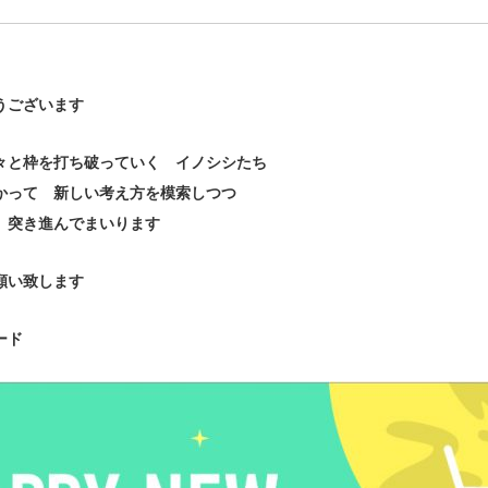
うございます
々と枠を打ち破っていく イノシシたち
かって 新しい考え方を模索しつつ
 突き進んでまいります
願い致します
ード