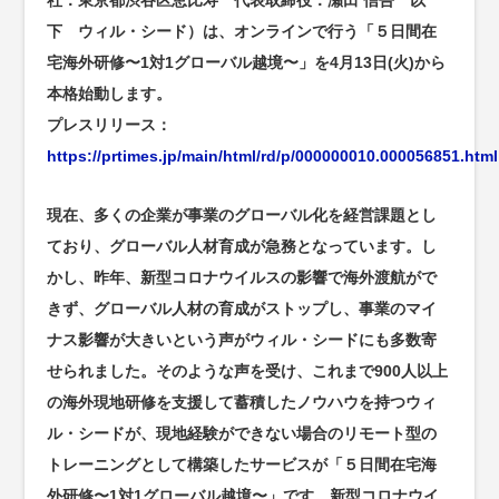
社：東京都渋谷区恵比寿 代表取締役：瀬田 信吾 以
下 ウィル・シード）は、オンラインで行う「５日間在
宅海外研修〜1対1グローバル越境〜」を4月13日(火)から
本格始動します。
プレスリリース：
https://prtimes.jp/main/html/rd/p/000000010.000056851.html
現在、多くの企業が事業のグローバル化を経営課題とし
ており、グローバル人材育成が急務となっています。し
かし、昨年、新型コロナウイルスの影響で海外渡航がで
きず、グローバル人材の育成がストップし、事業のマイ
ナス影響が大きいという声がウィル・シードにも多数寄
せられました。そのような声を受け、これまで900人以上
の海外現地研修を支援して蓄積したノウハウを持つウィ
ル・シードが、現地経験ができない場合のリモート型の
トレーニングとして構築したサービスが「５日間在宅海
外研修〜1対1グローバル越境〜」です。新型コロナウイ