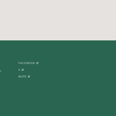
FACEBOOK
X
ー
NOTE