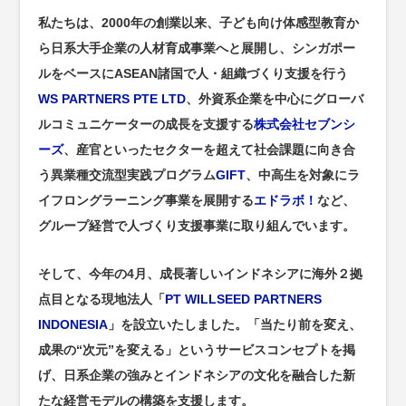
私たちは、2000年の創業以来、子ども向け体感型教育か
ら日系大手企業の人材育成事業へと展開し、シンガポー
ルをベースにASEAN諸国で人・組織づくり支援を行う
WS PARTNERS PTE LTD
、外資系企業を中心にグローバ
ルコミュニケーターの成長を支援する
株式会社セブンシ
ーズ
、産官といったセクターを超えて社会課題に向き合
う異業種交流型実践プログラム
GIFT
、中高生を対象にラ
イフロングラーニング事業を展開する
エドラボ！
など、
グループ経営で人づくり支援事業に取り組んでいます。
そして、今年の4月、成長著しいインドネシアに海外２拠
点目となる現地法人「
PT WILLSEED PARTNERS
INDONESIA
」を設立いたしました。「当たり前を変え、
成果の“次元”を変える」というサービスコンセプトを掲
げ、日系企業の強みとインドネシアの文化を融合した新
たな経営モデルの構築を支援します。