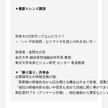
▼最新トレンド講演
等身大のZ世代ってなんだろう？

～「いい子症候群」なイマドキ社員との向き合い方～

登壇者：金間大介氏

金沢大学 融合研究域融合科学系 教授

東京大学未来ビジョン研究 センター 客員教授

▼「振り返り」共有会
企業様同士の情報交換の場。

「異業種の研修担当から話を聞ける機会は今まで皆無。貴重な
「他社の研修内容を狙いや背景も含めて詳細に聞く事ができる
満足度97.7％（アンケート評価）。他社施策から豊富なヒン