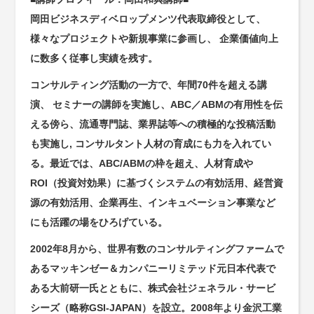
岡田ビジネスディベロップメンツ代表取締役として、
様々なプロジェクトや新規事業に参画し、 企業価値向上
に数多く従事し実績を残す。
コンサルティング活動の一方で、年間70件を超える講
演、 セミナーの講師を実施し、ABC／ABMの有用性を伝
える傍ら、流通専門誌、業界誌等への積極的な投稿活動
も実施し, コンサルタント人材の育成にも力を入れてい
る。最近では、ABC/ABMの枠を超え、人材育成や
ROI（投資対効果）に基づくシステムの有効活用、経営資
源の有効活用、企業再生、インキュベーション事業など
にも活躍の場をひろげている。
2002年8月から、世界有数のコンサルティングファームで
あるマッキンゼー＆カンパニーリミテッド元日本代表で
ある大前研一氏とともに、株式会社ジェネラル・サービ
シーズ（略称GSI-JAPAN）を設立。2008年より金沢工業