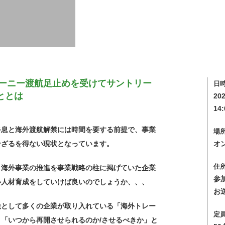
レーニー渡航足止めを受けてサントリー
日
ととは
20
14
終息と海外渡航解禁には時間を要する前提で、事業
場
せざるを得ない現状となっています。
オ
住
、海外事業の推進を事業戦略の柱に掲げていた企業
参
ル人材育成をしていけば良いのでしょうか、、、
お
法として多くの企業が取り入れている「海外トレー
定
「いつから再開させられるのか/させるべきか」と