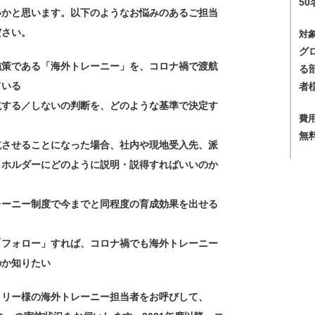
50
いかと思います。以下のようなお悩みのあるご担当
ださい。
対
グ
施策である「海外トレーニー」を、コロナ禍で渡航
る
ている
者
航する／しないの判断を、どのような基準で決定す
費
無
航させることになった場合、社内や現地受入先、派
クホルダーにどのように説明・説得すればいいのか
レーニー制度で今までと同程度の育成効果を出せる
「フォロー」すれば、コロナ禍でも海外トレーニー
のか知りたい
トリー様の海外トレーニー担当者をお呼びして、