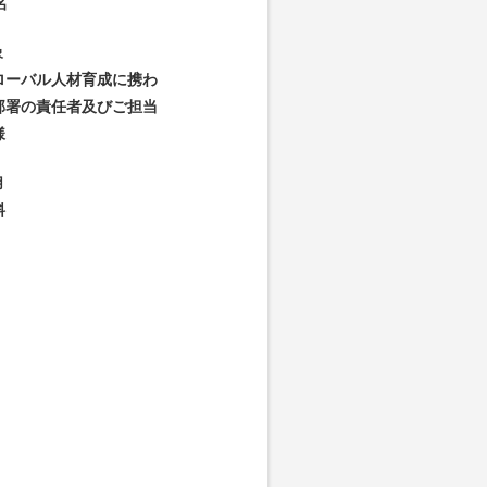
名
象
ローバル人材育成に携わ
部署の責任者及びご担当
様
用
料