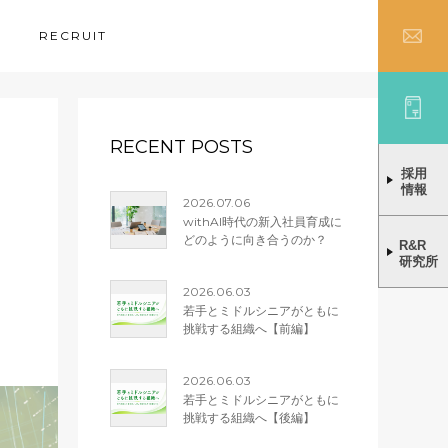
RECRUIT
RECENT POSTS
採用
情報
2026.07.06
withAI時代の新入社員育成に
どのように向き合うのか？
R&R
研究所
2026.06.03
若手とミドルシニアがともに
挑戦する組織へ【前編】
2026.06.03
若手とミドルシニアがともに
挑戦する組織へ【後編】