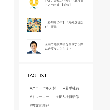
いま、会社の「外」へ触れる
ことの意味 【前編】
【参加者の声】「海外越境赴
任」研修
企業で越境学習を企画する際
に必要なこととは？
TAG LIST
#グローバル人材
#若手社員
#トレーニー
#新入社員研修
#異文化理解