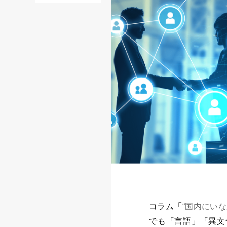
コラム
「
“国内にい
でも「言語」「異文