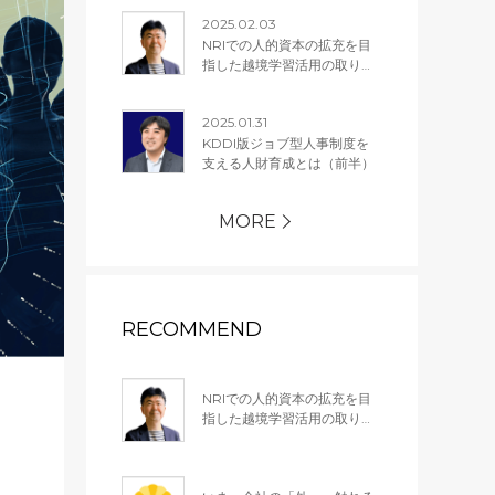
2025.02.03
NRIでの人的資本の拡充を目
指した越境学習活用の取り組
み
2025.01.31
KDDI版ジョブ型人事制度を
支える人財育成とは（前半）
MORE
RECOMMEND
NRIでの人的資本の拡充を目
指した越境学習活用の取り組
み