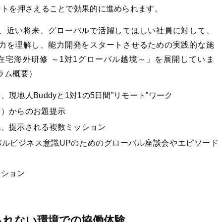
ントを押さえることで効果的に進められます。
、近い将来、グローバルで活躍してほしい社員に対して、
力を理解し、能力開発をスタートさせるための実践的な施
在宅海外研修 ～1対1グローバル越境～」を展開していま
ラム概要）
現地人Buddyと1対1の5日間”リモート”ワーク
者）からのお題提示
他、提示される複数ミッション
バルビジネス意識UPのためのグローバル座談会やエピソード
ッション
られない環境での協働体験