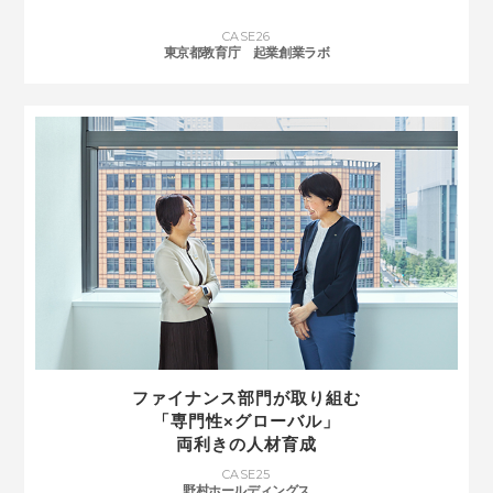
CASE
26
東京都教育庁 起業創業ラボ
ファイナンス部門が取り組む
「専門性×グローバル」
両利きの人材育成
CASE
25
野村ホールディングス