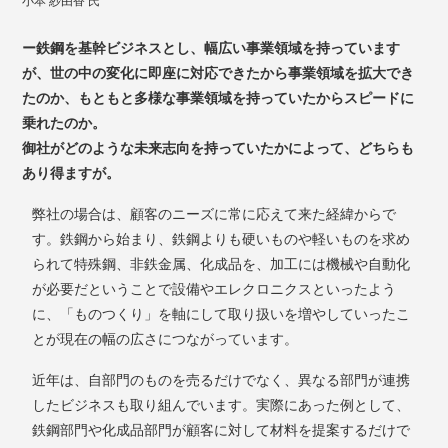
小本 紗由香 氏
ー鉄鋼を基幹ビジネスとし、幅広い事業領域を持っています
が、世の中の変化に即座に対応できたから事業領域を拡大でき
たのか、もともと多様な事業領域を持っていたからスピードに
乗れたのか。
御社がどのような未来志向を持っていたかによって、どちらも
あり得ますが。
弊社の場合は、顧客のニーズに常に応えて来た経緯からで
す。鉄鋼から始まり、鉄鋼よりも硬いものや軽いものを求め
られて特殊鋼、非鉄金属、化成品を、加工には機械や自動化
が必要だということで設備やエレクロニクスといったよう
に、「ものつくり」を軸にして取り扱いを増やしていったこ
とが現在の幅の広さにつながっています。
近年は、自部門のものを売るだけでなく、異なる部門が連携
したビジネスも取り組んでいます。実際にあった例として、
鉄鋼部門や化成品部門が顧客に対して材料を提案するだけで