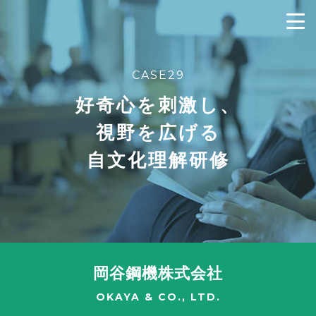
CASE29
好奇心を刺激し、
視野を広げる
自文化理解研修
岡谷鋼機株式会社
OKAYA & CO., LTD.