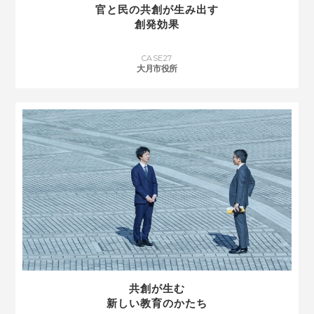
官と民の共創が生み出す
創発効果
CASE
27
大月市役所
共創が生む
新しい教育のかたち